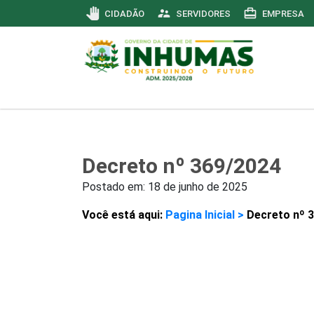
pan_tool
supervisor_account
card_travel
CIDADÃO
SERVIDORES
EMPRESA
Decreto nº 369/2024
Postado em:
18 de junho de 2025
Você está aqui:
Pagina Inicial >
Decreto nº 