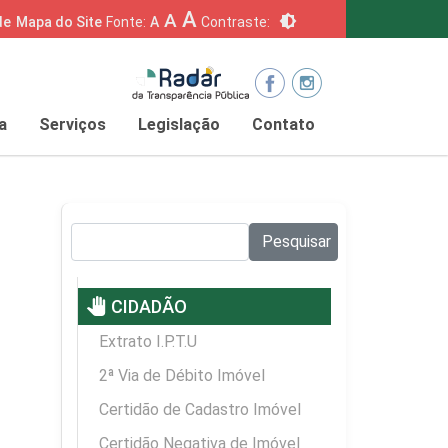
A
A
brightness_6
de
Mapa do Site
Fonte:
A
Contraste:
a
Serviços
Legislação
Contato
Pesquisar no site:
Pesquisar
pan_tool
CIDADÃO
Extrato I.P.T.U
2ª Via de Débito Imóvel
Certidão de Cadastro Imóvel
Certidão Negativa de Imóvel