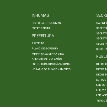
INHUMAS
SECR
HISTÓRIA DE INHUMAS
GABINET
ESTATÍSTICAS
SECRET
SECRETA
PREFEITURA
SECRETA
PREFEITO
SECRET
PLANO DE GOVERNO
SECRETA
MINHA CASA MINHA VIDA
PUBL
ATENDIMENTO A SAÚDE
ESTRUTURA ORGANIZACIONAL
DECRETO
HORÁRIO DE FUNCIONAMENTO
DECRETO
DECRETO
EDITAI
LEIS 201
LEIS 201
LEIS AN
TERMO