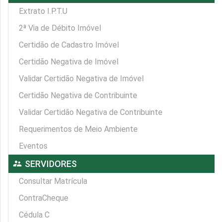
Extrato I.P.T.U
2ª Via de Débito Imóvel
Certidão de Cadastro Imóvel
Certidão Negativa de Imóvel
Validar Certidão Negativa de Imóvel
Certidão Negativa de Contribuinte
Validar Certidão Negativa de Contribuinte
Requerimentos de Meio Ambiente
Eventos
supervisor_account
SERVIDORES
Consultar Matrícula
ContraCheque
Cédula C