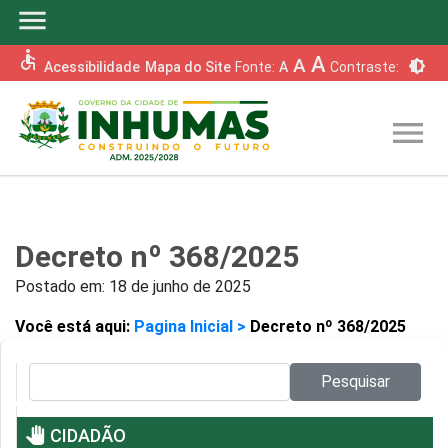
menu
accessible
A
A
brightness_6
Acessibilidade
Mapa do Site
Fonte:
A
Contraste:
menu
Decreto nº 368/2025
Postado em:
18 de junho de 2025
Você está aqui:
Pagina Inicial >
Decreto nº 368/2025
Pesquisar no site:
Pesquisar
pan_tool
CIDADÃO