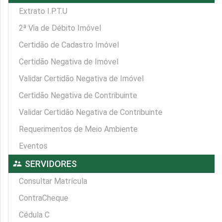
Extrato I.P.T.U
2ª Via de Débito Imóvel
Certidão de Cadastro Imóvel
Certidão Negativa de Imóvel
Validar Certidão Negativa de Imóvel
Certidão Negativa de Contribuinte
Validar Certidão Negativa de Contribuinte
Requerimentos de Meio Ambiente
Eventos
supervisor_account
SERVIDORES
Consultar Matrícula
ContraCheque
Cédula C