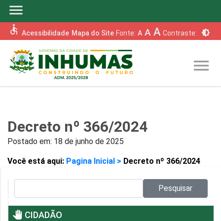
menu
accessible
A
A
brightness_6
Acessibilidade
Mapa do Site
Fonte:
A
Contraste:
menu
Decreto nº 366/2024
Postado em:
18 de junho de 2025
Você está aqui:
Pagina Inicial >
Decreto nº 366/2024
Pesquisar no site:
Pesquisar
pan_tool
CIDADÃO