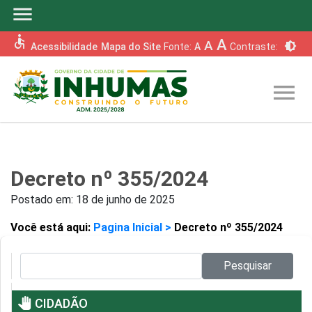
menu
accessible
A
A
brightness_6
Acessibilidade
Mapa do Site
Fonte:
A
Contraste:
menu
Decreto nº 355/2024
Postado em:
18 de junho de 2025
Você está aqui:
Pagina Inicial >
Decreto nº 355/2024
Pesquisar no site:
Pesquisar
pan_tool
CIDADÃO