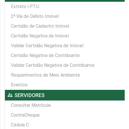
Extrato I.P.T.U
2ª Via de Débito Imóvel
Certidão de Cadastro Imóvel
Certidão Negativa de Imóvel
Validar Certidão Negativa de Imóvel
Certidão Negativa de Contribuinte
Validar Certidão Negativa de Contribuinte
Requerimentos de Meio Ambiente
Eventos
supervisor_account
SERVIDORES
Consultar Matrícula
ContraCheque
Cédula C