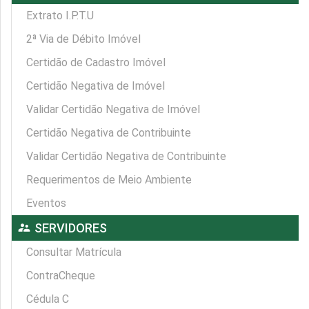
Extrato I.P.T.U
2ª Via de Débito Imóvel
Certidão de Cadastro Imóvel
Certidão Negativa de Imóvel
Validar Certidão Negativa de Imóvel
Certidão Negativa de Contribuinte
Validar Certidão Negativa de Contribuinte
Requerimentos de Meio Ambiente
Eventos
supervisor_account
SERVIDORES
Consultar Matrícula
ContraCheque
Cédula C