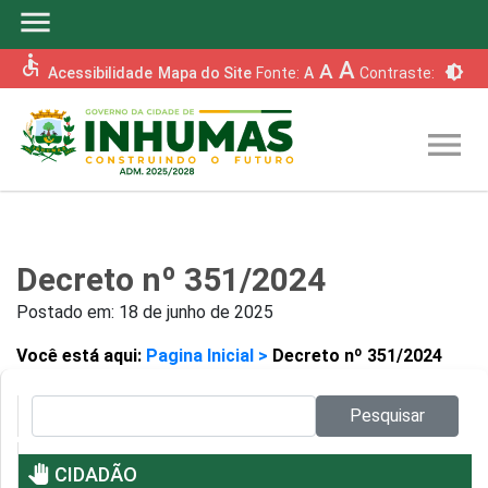
menu
accessible
A
A
brightness_6
Acessibilidade
Mapa do Site
Fonte:
A
Contraste:
menu
Decreto nº 351/2024
Postado em:
18 de junho de 2025
Você está aqui:
Pagina Inicial >
Decreto nº 351/2024
Pesquisar no site:
Pesquisar
pan_tool
CIDADÃO