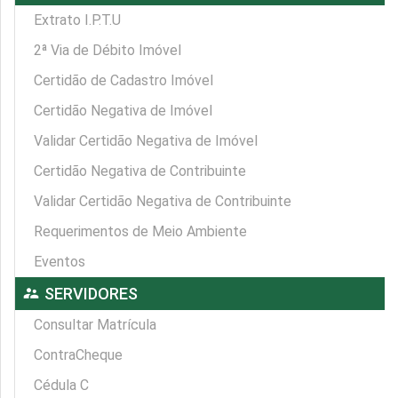
Extrato I.P.T.U
2ª Via de Débito Imóvel
Certidão de Cadastro Imóvel
Certidão Negativa de Imóvel
Validar Certidão Negativa de Imóvel
Certidão Negativa de Contribuinte
Validar Certidão Negativa de Contribuinte
Requerimentos de Meio Ambiente
Eventos
supervisor_account
SERVIDORES
Consultar Matrícula
ContraCheque
Cédula C