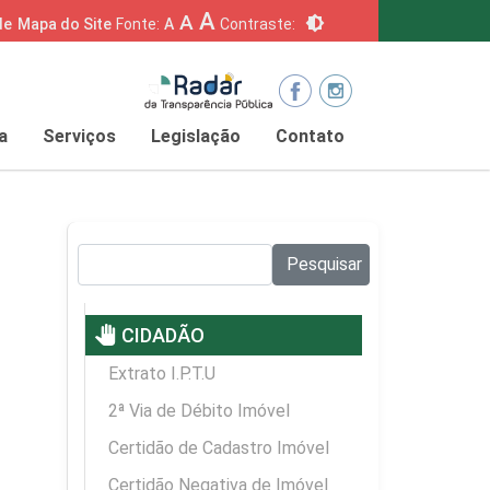
A
A
brightness_6
de
Mapa do Site
Fonte:
A
Contraste:
a
Serviços
Legislação
Contato
Pesquisar no site:
Pesquisar
pan_tool
CIDADÃO
Extrato I.P.T.U
2ª Via de Débito Imóvel
Certidão de Cadastro Imóvel
Certidão Negativa de Imóvel