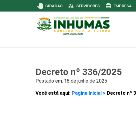
pan_tool
supervisor_account
card_travel
CIDADÃO
SERVIDORES
EMPRESA
Decreto nº 336/2025
Postado em:
18 de junho de 2025
Você está aqui:
Pagina Inicial >
Decreto nº 