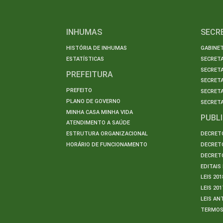
INHUMAS
SECR
HISTÓRIA DE INHUMAS
GABINET
ESTATÍSTICAS
SECRET
SECRETA
PREFEITURA
SECRETA
PREFEITO
SECRET
PLANO DE GOVERNO
SECRETA
MINHA CASA MINHA VIDA
PUBL
ATENDIMENTO A SAÚDE
ESTRUTURA ORGANIZACIONAL
DECRETO
HORÁRIO DE FUNCIONAMENTO
DECRETO
DECRETO
EDITAI
LEIS 201
LEIS 201
LEIS AN
TERMO