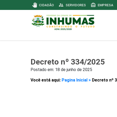
pan_tool
supervisor_account
card_travel
CIDADÃO
SERVIDORES
EMPRESA
Decreto nº 334/2025
Postado em:
18 de junho de 2025
Você está aqui:
Pagina Inicial >
Decreto nº 