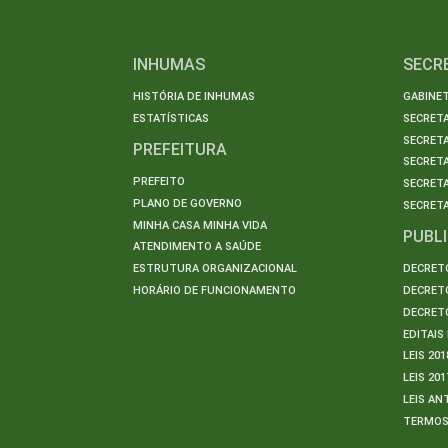
INHUMAS
SECR
HISTÓRIA DE INHUMAS
GABINET
ESTATÍSTICAS
SECRET
SECRETA
PREFEITURA
SECRETA
PREFEITO
SECRET
PLANO DE GOVERNO
SECRETA
MINHA CASA MINHA VIDA
PUBL
ATENDIMENTO A SAÚDE
ESTRUTURA ORGANIZACIONAL
DECRETO
HORÁRIO DE FUNCIONAMENTO
DECRETO
DECRETO
EDITAI
LEIS 201
LEIS 201
LEIS AN
TERMO