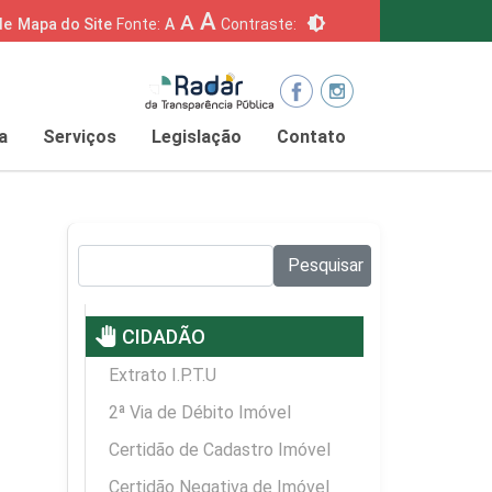
A
A
brightness_6
de
Mapa do Site
Fonte:
A
Contraste:
a
Serviços
Legislação
Contato
Pesquisar no site:
Pesquisar
pan_tool
CIDADÃO
Extrato I.P.T.U
2ª Via de Débito Imóvel
Certidão de Cadastro Imóvel
Certidão Negativa de Imóvel