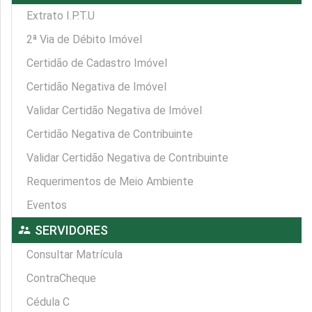
Extrato I.P.T.U
2ª Via de Débito Imóvel
Certidão de Cadastro Imóvel
Certidão Negativa de Imóvel
Validar Certidão Negativa de Imóvel
Certidão Negativa de Contribuinte
Validar Certidão Negativa de Contribuinte
Requerimentos de Meio Ambiente
Eventos
supervisor_account
SERVIDORES
Consultar Matrícula
ContraCheque
Cédula C