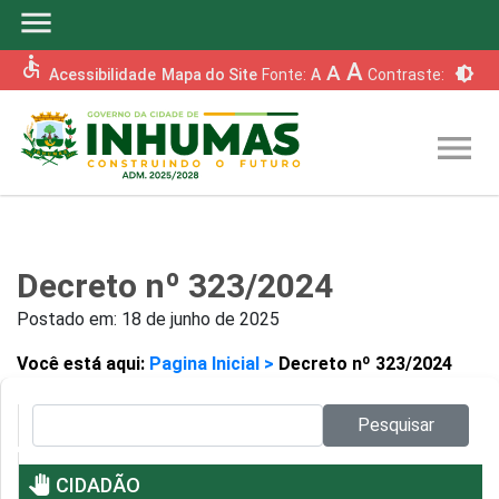
menu
accessible
A
A
brightness_6
Acessibilidade
Mapa do Site
Fonte:
A
Contraste:
menu
Decreto nº 323/2024
Postado em:
18 de junho de 2025
Você está aqui:
Pagina Inicial >
Decreto nº 323/2024
Pesquisar no site:
Pesquisar
pan_tool
CIDADÃO