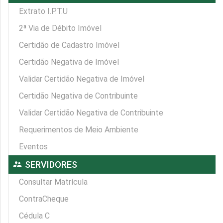
Extrato I.P.T.U
2ª Via de Débito Imóvel
Certidão de Cadastro Imóvel
Certidão Negativa de Imóvel
Validar Certidão Negativa de Imóvel
Certidão Negativa de Contribuinte
Validar Certidão Negativa de Contribuinte
Requerimentos de Meio Ambiente
Eventos
supervisor_account
SERVIDORES
Consultar Matrícula
ContraCheque
Cédula C