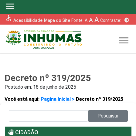
menu
accessible
A
A
brightness_6
Acessibilidade
Mapa do Site
Fonte:
A
Contraste:
menu
Decreto nº 319/2025
Postado em:
18 de junho de 2025
Você está aqui:
Pagina Inicial >
Decreto nº 319/2025
Pesquisar no site:
Pesquisar
pan_tool
CIDADÃO