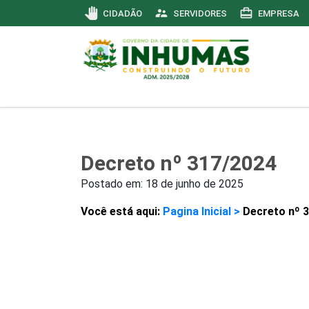
pan_tool
supervisor_account
card_travel
CIDADÃO
SERVIDORES
EMPRESA
Decreto nº 317/2024
Postado em:
18 de junho de 2025
Você está aqui:
Pagina Inicial >
Decreto nº 