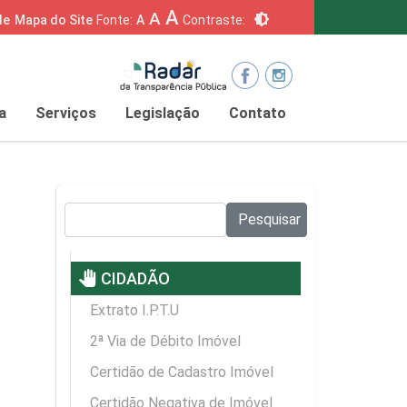
A
A
brightness_6
de
Mapa do Site
Fonte:
A
Contraste:
a
Serviços
Legislação
Contato
Pesquisar no site:
Pesquisar
pan_tool
CIDADÃO
Extrato I.P.T.U
2ª Via de Débito Imóvel
Certidão de Cadastro Imóvel
Certidão Negativa de Imóvel