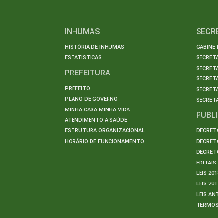
INHUMAS
SECR
HISTÓRIA DE INHUMAS
GABINET
ESTATÍSTICAS
SECRET
SECRETA
PREFEITURA
SECRETA
PREFEITO
SECRET
PLANO DE GOVERNO
SECRETA
MINHA CASA MINHA VIDA
PUBL
ATENDIMENTO A SAÚDE
ESTRUTURA ORGANIZACIONAL
DECRETO
HORÁRIO DE FUNCIONAMENTO
DECRETO
DECRETO
EDITAI
LEIS 201
LEIS 201
LEIS AN
TERMO