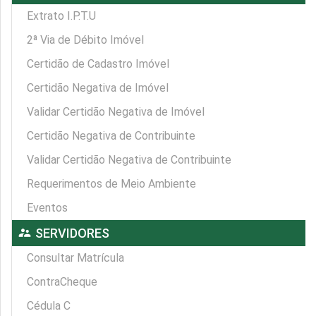
Extrato I.P.T.U
2ª Via de Débito Imóvel
Certidão de Cadastro Imóvel
Certidão Negativa de Imóvel
Validar Certidão Negativa de Imóvel
Certidão Negativa de Contribuinte
Validar Certidão Negativa de Contribuinte
Requerimentos de Meio Ambiente
Eventos
supervisor_account
SERVIDORES
Consultar Matrícula
ContraCheque
Cédula C