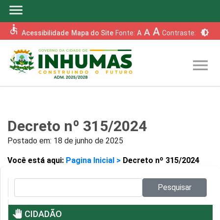
menu
accessible
A
A
brightness_6
Acessibilidade
Mapa do Site
Fonte:
A
Contraste:
menu
Decreto nº 315/2024
Postado em:
18 de junho de 2025
Você está aqui:
Pagina Inicial >
Decreto nº 315/2024
Pesquisar no site:
Pesquisar
pan_tool
CIDADÃO