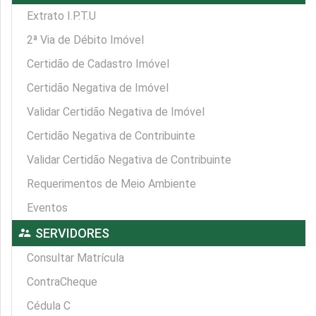
Extrato I.P.T.U
2ª Via de Débito Imóvel
Certidão de Cadastro Imóvel
Certidão Negativa de Imóvel
Validar Certidão Negativa de Imóvel
Certidão Negativa de Contribuinte
Validar Certidão Negativa de Contribuinte
Requerimentos de Meio Ambiente
Eventos
supervisor_account
SERVIDORES
Consultar Matrícula
ContraCheque
Cédula C