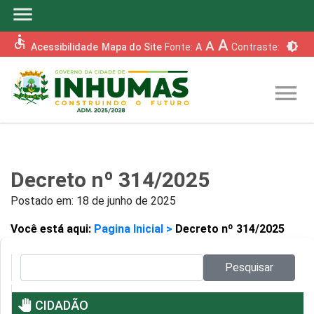
menu
accessible
A
A
brightness_6
Acessibilidade
Mapa do Site
Fonte:
A
Contraste:
menu
Decreto nº 314/2025
Postado em:
18 de junho de 2025
Você está aqui:
Pagina Inicial >
Decreto nº 314/2025
Pesquisar no site:
Pesquisar
pan_tool
CIDADÃO