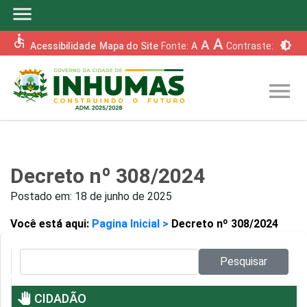
menu
accessible
A
A
brightness_6
Acessibilidade
Mapa do Site
Fonte:
A
Contraste:
menu
Decreto nº 308/2024
Postado em:
18 de junho de 2025
Você está aqui:
Pagina Inicial >
Decreto nº 308/2024
Pesquisar no site:
Pesquisar
pan_tool
CIDADÃO