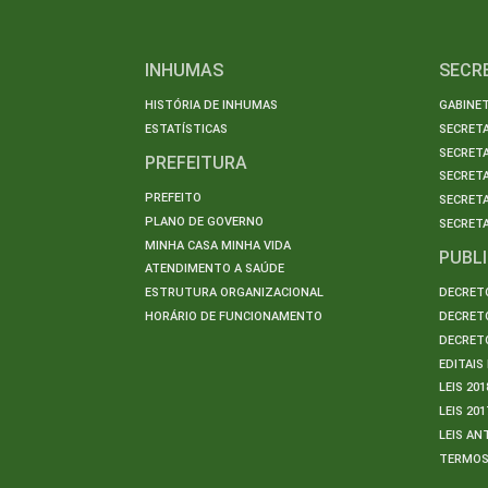
INHUMAS
SECR
HISTÓRIA DE INHUMAS
GABINET
ESTATÍSTICAS
SECRET
SECRETA
PREFEITURA
SECRETA
PREFEITO
SECRET
PLANO DE GOVERNO
SECRETA
MINHA CASA MINHA VIDA
PUBL
ATENDIMENTO A SAÚDE
ESTRUTURA ORGANIZACIONAL
DECRETO
HORÁRIO DE FUNCIONAMENTO
DECRETO
DECRETO
EDITAI
LEIS 201
LEIS 201
LEIS AN
TERMO