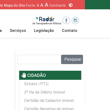
A
A
brightness_6
de
Mapa do Site
Fonte:
A
Contraste:
a
Serviços
Legislação
Contato
Pesquisar no site:
Pesquisar
pan_tool
CIDADÃO
Extrato I.P.T.U
2ª Via de Débito Imóvel
Certidão de Cadastro Imóvel
Certidão Negativa de Imóvel