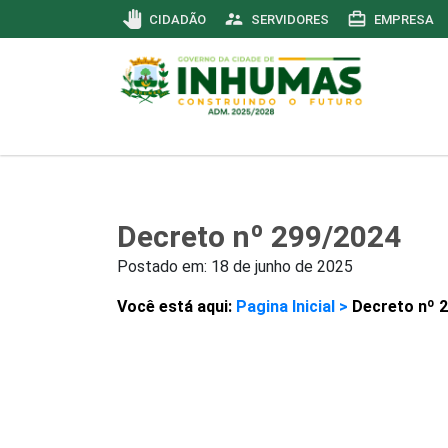
pan_tool
supervisor_account
card_travel
CIDADÃO
SERVIDORES
EMPRESA
Decreto nº 299/2024
Postado em:
18 de junho de 2025
Você está aqui:
Pagina Inicial >
Decreto nº 