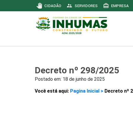
pan_tool
supervisor_account
card_travel
CIDADÃO
SERVIDORES
EMPRESA
Decreto nº 298/2025
Postado em:
18 de junho de 2025
Você está aqui:
Pagina Inicial >
Decreto nº 