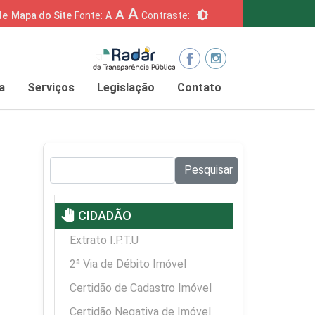
A
A
brightness_6
de
Mapa do Site
Fonte:
A
Contraste:
a
Serviços
Legislação
Contato
Pesquisar no site:
Pesquisar
pan_tool
CIDADÃO
Extrato I.P.T.U
2ª Via de Débito Imóvel
Certidão de Cadastro Imóvel
Certidão Negativa de Imóvel