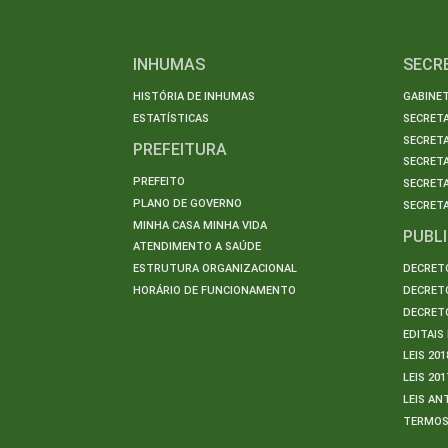
INHUMAS
SECR
HISTÓRIA DE INHUMAS
GABINET
ESTATÍSTICAS
SECRET
SECRETA
PREFEITURA
SECRETA
PREFEITO
SECRET
PLANO DE GOVERNO
SECRETA
MINHA CASA MINHA VIDA
PUBL
ATENDIMENTO A SAÚDE
ESTRUTURA ORGANIZACIONAL
DECRETO
HORÁRIO DE FUNCIONAMENTO
DECRETO
DECRETO
EDITAI
LEIS 201
LEIS 201
LEIS AN
TERMO