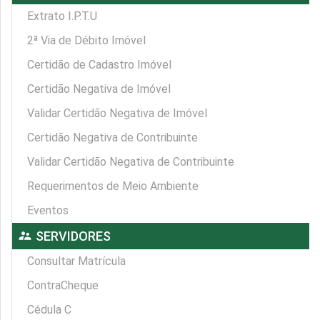
Extrato I.P.T.U
2ª Via de Débito Imóvel
Certidão de Cadastro Imóvel
Certidão Negativa de Imóvel
Validar Certidão Negativa de Imóvel
Certidão Negativa de Contribuinte
Validar Certidão Negativa de Contribuinte
Requerimentos de Meio Ambiente
Eventos
supervisor_account
SERVIDORES
Consultar Matrícula
ContraCheque
Cédula C