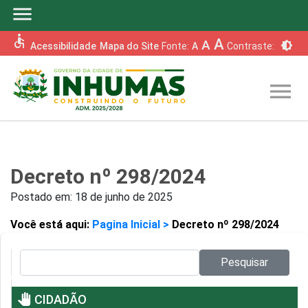
menu
accessible
A
A
brightness_6
Acessibilidade
Mapa do Site
Fonte:
A
Contraste:
menu
Decreto nº 298/2024
Postado em:
18 de junho de 2025
Você está aqui:
Pagina Inicial >
Decreto nº 298/2024
Pesquisar no site:
Pesquisar
pan_tool
CIDADÃO