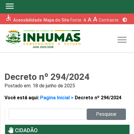
menu
accessible
A
A
brightness_6
Acessibilidade
Mapa do Site
Fonte:
A
Contraste:
menu
Decreto nº 294/2024
Postado em:
18 de junho de 2025
Você está aqui:
Pagina Inicial >
Decreto nº 294/2024
Pesquisar no site:
Pesquisar
pan_tool
CIDADÃO