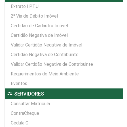
Extrato I.P.T.U
2ª Via de Débito Imóvel
Certidão de Cadastro Imóvel
Certidão Negativa de Imóvel
Validar Certidão Negativa de Imóvel
Certidão Negativa de Contribuinte
Validar Certidão Negativa de Contribuinte
Requerimentos de Meio Ambiente
Eventos
supervisor_account
SERVIDORES
Consultar Matrícula
ContraCheque
Cédula C