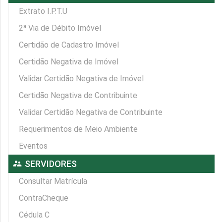
Extrato I.P.T.U
2ª Via de Débito Imóvel
Certidão de Cadastro Imóvel
Certidão Negativa de Imóvel
Validar Certidão Negativa de Imóvel
Certidão Negativa de Contribuinte
Validar Certidão Negativa de Contribuinte
Requerimentos de Meio Ambiente
Eventos
supervisor_account
SERVIDORES
Consultar Matrícula
ContraCheque
Cédula C