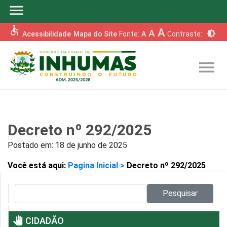
menu
accessible
A
A
brightness_6
Acessibilidade
Mapa do Site
Fonte:
A
Contraste:
menu
Decreto nº 292/2025
Postado em:
18 de junho de 2025
Você está aqui:
Pagina Inicial >
Decreto nº 292/2025
Pesquisar no site:
Pesquisar
pan_tool
CIDADÃO