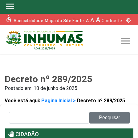
menu
accessible
A
A
brightness_6
Acessibilidade
Mapa do Site
Fonte:
A
Contraste:
menu
Decreto nº 289/2025
Postado em:
18 de junho de 2025
Você está aqui:
Pagina Inicial >
Decreto nº 289/2025
Pesquisar no site:
Pesquisar
pan_tool
CIDADÃO