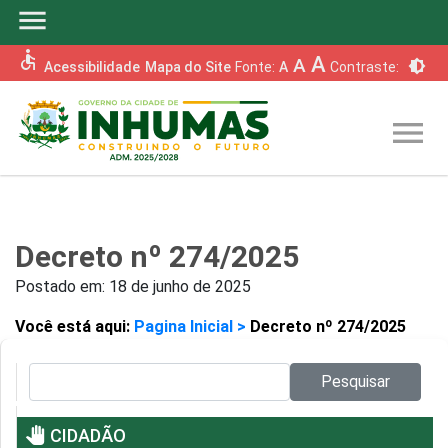
menu
accessible
A
A
brightness_6
Acessibilidade
Mapa do Site
Fonte:
A
Contraste:
menu
Decreto nº 274/2025
Postado em:
18 de junho de 2025
Você está aqui:
Pagina Inicial >
Decreto nº 274/2025
Pesquisar no site:
Pesquisar
pan_tool
CIDADÃO