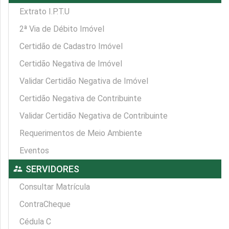
Extrato I.P.T.U
2ª Via de Débito Imóvel
Certidão de Cadastro Imóvel
Certidão Negativa de Imóvel
Validar Certidão Negativa de Imóvel
Certidão Negativa de Contribuinte
Validar Certidão Negativa de Contribuinte
Requerimentos de Meio Ambiente
Eventos
supervisor_account
SERVIDORES
Consultar Matrícula
ContraCheque
Cédula C