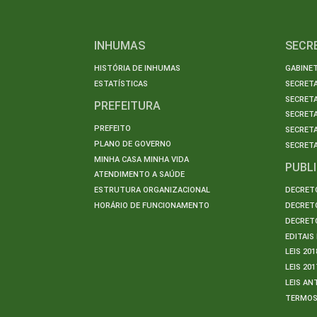
INHUMAS
SECR
HISTÓRIA DE INHUMAS
GABINET
ESTATÍSTICAS
SECRET
SECRETA
PREFEITURA
SECRETA
PREFEITO
SECRET
PLANO DE GOVERNO
SECRETA
MINHA CASA MINHA VIDA
PUBL
ATENDIMENTO A SAÚDE
ESTRUTURA ORGANIZACIONAL
DECRETO
HORÁRIO DE FUNCIONAMENTO
DECRETO
DECRETO
EDITAI
LEIS 201
LEIS 201
LEIS AN
TERMO