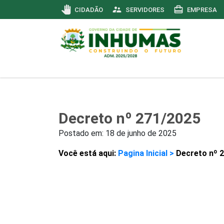
pan_tool
supervisor_account
card_travel
CIDADÃO
SERVIDORES
EMPRESA
Decreto nº 271/2025
Postado em:
18 de junho de 2025
Você está aqui:
Pagina Inicial >
Decreto nº 