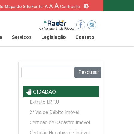
A
A
brightness_6
de
Mapa do Site
Fonte:
A
Contraste:
a
Serviços
Legislação
Contato
Pesquisar no site:
Pesquisar
pan_tool
CIDADÃO
Extrato I.P.T.U
2ª Via de Débito Imóvel
Certidão de Cadastro Imóvel
Certidão Negativa de Imóvel