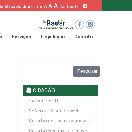
A
A
brightness_6
de
Mapa do Site
Fonte:
A
Contraste:
a
Serviços
Legislação
Contato
Pesquisar no site:
Pesquisar
pan_tool
CIDADÃO
Extrato I.P.T.U
2ª Via de Débito Imóvel
Certidão de Cadastro Imóvel
Certidão Negativa de Imóvel