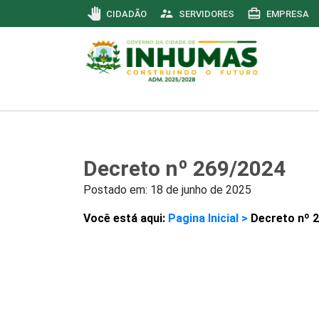
pan_tool
supervisor_account
card_travel
CIDADÃO
SERVIDORES
EMPRESA
Decreto nº 269/2024
Postado em:
18 de junho de 2025
Você está aqui:
Pagina Inicial >
Decreto nº 