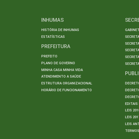
INHUMAS
SECR
HISTÓRIA DE INHUMAS
GABINET
ESTATÍSTICAS
SECRET
SECRETA
PREFEITURA
SECRETA
PREFEITO
SECRET
PLANO DE GOVERNO
SECRETA
MINHA CASA MINHA VIDA
PUBL
ATENDIMENTO A SAÚDE
ESTRUTURA ORGANIZACIONAL
DECRETO
HORÁRIO DE FUNCIONAMENTO
DECRETO
DECRETO
EDITAI
LEIS 201
LEIS 201
LEIS AN
TERMO