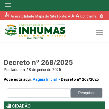
menu
accessible
A
A
brightness_6
Acessibilidade
Mapa do Site
Fonte:
A
Contraste:
menu
Decreto nº 268/2025
Postado em:
18 de junho de 2025
Você está aqui:
Pagina Inicial >
Decreto nº 268/2025
Pesquisar no site:
Pesquisar
pan_tool
CIDADÃO