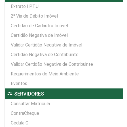
Extrato I.P.T.U
2ª Via de Débito Imóvel
Certidão de Cadastro Imóvel
Certidão Negativa de Imóvel
Validar Certidão Negativa de Imóvel
Certidão Negativa de Contribuinte
Validar Certidão Negativa de Contribuinte
Requerimentos de Meio Ambiente
Eventos
supervisor_account
SERVIDORES
Consultar Matrícula
ContraCheque
Cédula C