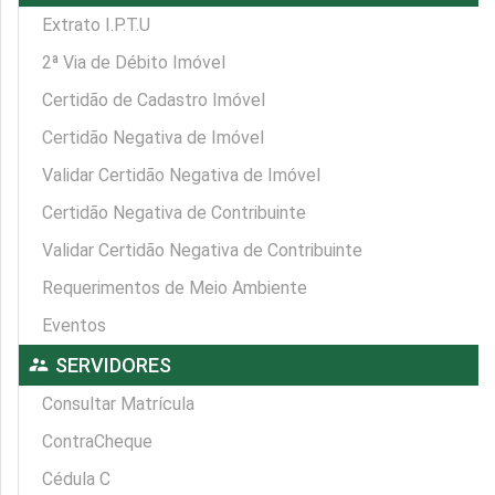
Extrato I.P.T.U
2ª Via de Débito Imóvel
Certidão de Cadastro Imóvel
Certidão Negativa de Imóvel
Validar Certidão Negativa de Imóvel
Certidão Negativa de Contribuinte
Validar Certidão Negativa de Contribuinte
Requerimentos de Meio Ambiente
Eventos
supervisor_account
SERVIDORES
Consultar Matrícula
ContraCheque
Cédula C