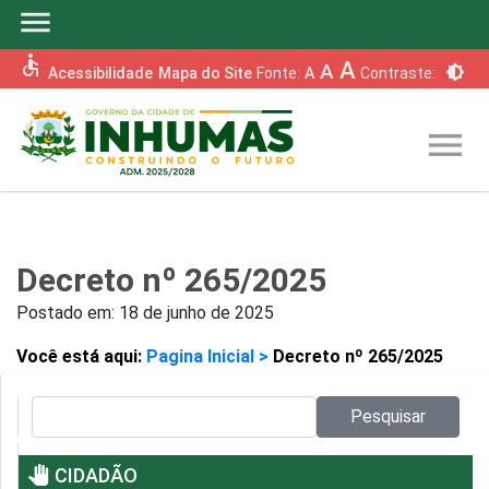
menu
accessible
A
A
brightness_6
Acessibilidade
Mapa do Site
Fonte:
A
Contraste:
menu
Decreto nº 265/2025
Postado em:
18 de junho de 2025
Você está aqui:
Pagina Inicial >
Decreto nº 265/2025
Pesquisar no site:
Pesquisar
pan_tool
CIDADÃO