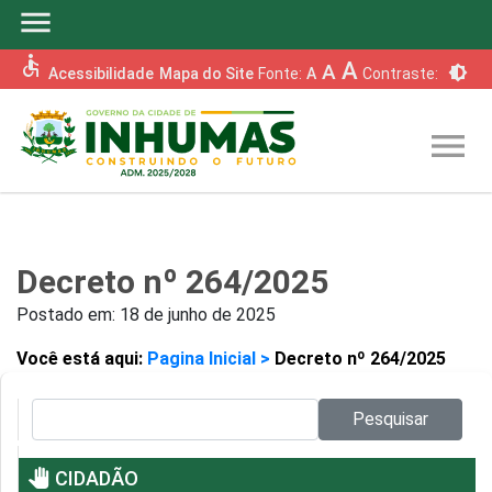
menu
accessible
A
A
brightness_6
Acessibilidade
Mapa do Site
Fonte:
A
Contraste:
menu
Decreto nº 264/2025
Postado em:
18 de junho de 2025
Você está aqui:
Pagina Inicial >
Decreto nº 264/2025
Pesquisar no site:
Pesquisar
pan_tool
CIDADÃO