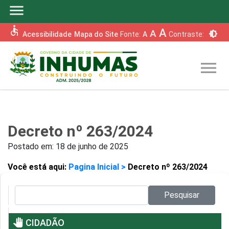
menu
accessible
A
A
brightness_6
Acessibilidade
Mapa do Site
Fonte:
A
Contraste:
menu
Decreto nº 263/2024
Postado em:
18 de junho de 2025
Você está aqui:
Pagina Inicial >
Decreto nº 263/2024
Pesquisar no site:
Pesquisar
pan_tool
CIDADÃO