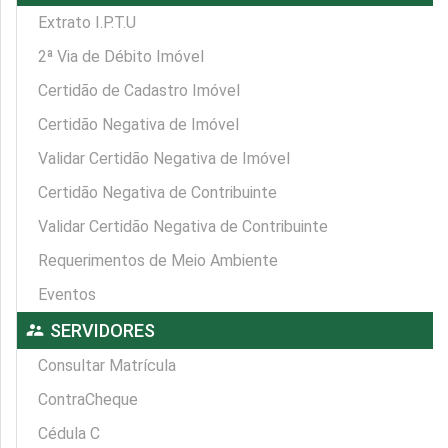
Extrato I.P.T.U
2ª Via de Débito Imóvel
Certidão de Cadastro Imóvel
Certidão Negativa de Imóvel
Validar Certidão Negativa de Imóvel
Certidão Negativa de Contribuinte
Validar Certidão Negativa de Contribuinte
Requerimentos de Meio Ambiente
Eventos
supervisor_account
SERVIDORES
Consultar Matrícula
ContraCheque
Cédula C