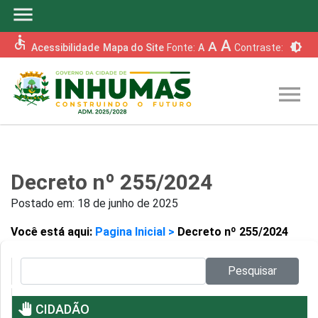
menu
accessible
A
A
brightness_6
Acessibilidade
Mapa do Site
Fonte:
A
Contraste:
menu
Decreto nº 255/2024
Postado em:
18 de junho de 2025
Você está aqui:
Pagina Inicial >
Decreto nº 255/2024
Pesquisar no site:
Pesquisar
pan_tool
CIDADÃO