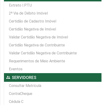
Extrato I.P.T.U
2ª Via de Débito Imóvel
Certidão de Cadastro Imóvel
Certidão Negativa de Imóvel
Validar Certidão Negativa de Imóvel
Certidão Negativa de Contribuinte
Validar Certidão Negativa de Contribuinte
Requerimentos de Meio Ambiente
Eventos
supervisor_account
SERVIDORES
Consultar Matrícula
ContraCheque
Cédula C