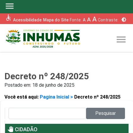
menu
accessible
A
A
brightness_6
Acessibilidade
Mapa do Site
Fonte:
A
Contraste:
menu
Decreto nº 248/2025
Postado em:
18 de junho de 2025
Você está aqui:
Pagina Inicial >
Decreto nº 248/2025
Pesquisar no site:
Pesquisar
pan_tool
CIDADÃO