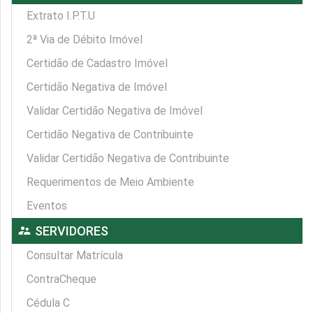
Extrato I.P.T.U
2ª Via de Débito Imóvel
Certidão de Cadastro Imóvel
Certidão Negativa de Imóvel
Validar Certidão Negativa de Imóvel
Certidão Negativa de Contribuinte
Validar Certidão Negativa de Contribuinte
Requerimentos de Meio Ambiente
Eventos
supervisor_account
SERVIDORES
Consultar Matrícula
ContraCheque
Cédula C