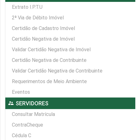
Extrato I.P.T.U
2ª Via de Débito Imóvel
Certidão de Cadastro Imóvel
Certidão Negativa de Imóvel
Validar Certidão Negativa de Imóvel
Certidão Negativa de Contribuinte
Validar Certidão Negativa de Contribuinte
Requerimentos de Meio Ambiente
Eventos
supervisor_account
SERVIDORES
Consultar Matrícula
ContraCheque
Cédula C