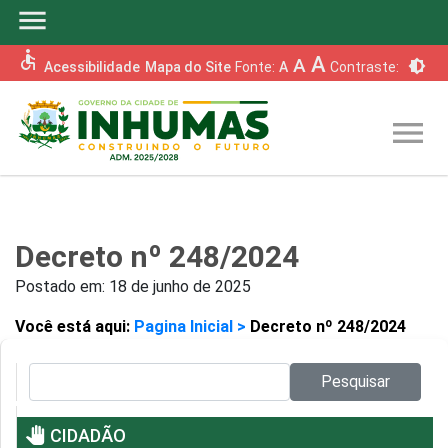
menu
accessible
A
A
brightness_6
Acessibilidade
Mapa do Site
Fonte:
A
Contraste:
menu
Decreto nº 248/2024
Postado em:
18 de junho de 2025
Você está aqui:
Pagina Inicial >
Decreto nº 248/2024
Pesquisar no site:
Pesquisar
pan_tool
CIDADÃO