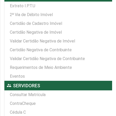
Extrato I.P.T.U
2ª Via de Débito Imóvel
Certidão de Cadastro Imóvel
Certidão Negativa de Imóvel
Validar Certidão Negativa de Imóvel
Certidão Negativa de Contribuinte
Validar Certidão Negativa de Contribuinte
Requerimentos de Meio Ambiente
Eventos
supervisor_account
SERVIDORES
Consultar Matrícula
ContraCheque
Cédula C