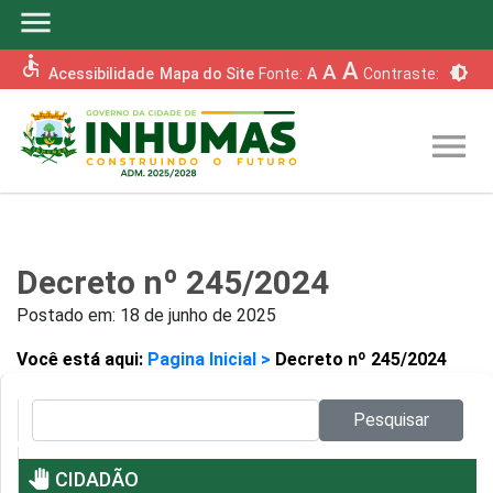
menu
accessible
A
A
brightness_6
Acessibilidade
Mapa do Site
Fonte:
A
Contraste:
menu
Decreto nº 245/2024
Postado em:
18 de junho de 2025
Você está aqui:
Pagina Inicial >
Decreto nº 245/2024
Pesquisar no site:
Pesquisar
pan_tool
CIDADÃO