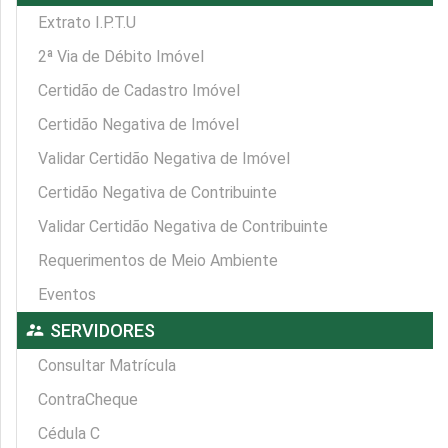
Extrato I.P.T.U
2ª Via de Débito Imóvel
Certidão de Cadastro Imóvel
Certidão Negativa de Imóvel
Validar Certidão Negativa de Imóvel
Certidão Negativa de Contribuinte
Validar Certidão Negativa de Contribuinte
Requerimentos de Meio Ambiente
Eventos
supervisor_account
SERVIDORES
Consultar Matrícula
ContraCheque
Cédula C