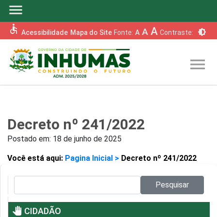
menu
accessible
A
A
brightness_6
Acessibilidade
Mapa do Site
Fonte:
A
Contraste:
menu
Decreto nº 241/2022
Postado em:
18 de junho de 2025
Você está aqui:
Pagina Inicial >
Decreto nº 241/2022
Pesquisar no site:
Pesquisar
pan_tool
CIDADÃO