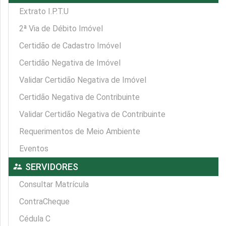
Extrato I.P.T.U
2ª Via de Débito Imóvel
Certidão de Cadastro Imóvel
Certidão Negativa de Imóvel
Validar Certidão Negativa de Imóvel
Certidão Negativa de Contribuinte
Validar Certidão Negativa de Contribuinte
Requerimentos de Meio Ambiente
Eventos
supervisor_account
SERVIDORES
Consultar Matrícula
ContraCheque
Cédula C