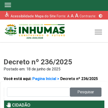
menu
accessible
A
A
brightness_6
Acessibilidade
Mapa do Site
Fonte:
A
Contraste:
menu
Decreto nº 236/2025
Postado em:
18 de junho de 2025
Você está aqui:
Pagina Inicial >
Decreto nº 236/2025
Pesquisar no site:
Pesquisar
pan_tool
CIDADÃO