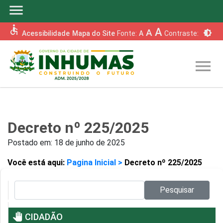
menu
accessible
A
A
brightness_6
Acessibilidade
Mapa do Site
Fonte:
A
Contraste:
menu
Decreto nº 225/2025
Postado em:
18 de junho de 2025
Você está aqui:
Pagina Inicial >
Decreto nº 225/2025
Pesquisar no site:
Pesquisar
pan_tool
CIDADÃO