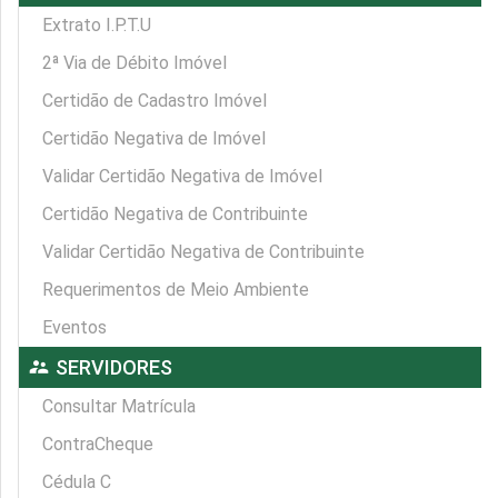
Extrato I.P.T.U
2ª Via de Débito Imóvel
Certidão de Cadastro Imóvel
Certidão Negativa de Imóvel
Validar Certidão Negativa de Imóvel
Certidão Negativa de Contribuinte
Validar Certidão Negativa de Contribuinte
Requerimentos de Meio Ambiente
Eventos
supervisor_account
SERVIDORES
Consultar Matrícula
ContraCheque
Cédula C