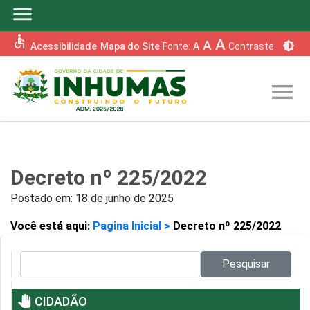
menu
accessible
A
A
brightness_6
Acessibilidade
Mapa do Site
Fonte:
A
Contraste:
menu
Decreto nº 225/2022
Postado em:
18 de junho de 2025
Você está aqui:
Pagina Inicial >
Decreto nº 225/2022
Pesquisar no site:
Pesquisar
pan_tool
CIDADÃO