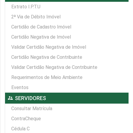
Extrato I.P.T.U
2ª Via de Débito Imóvel
Certidão de Cadastro Imóvel
Certidão Negativa de Imóvel
Validar Certidão Negativa de Imóvel
Certidão Negativa de Contribuinte
Validar Certidão Negativa de Contribuinte
Requerimentos de Meio Ambiente
Eventos
supervisor_account
SERVIDORES
Consultar Matrícula
ContraCheque
Cédula C