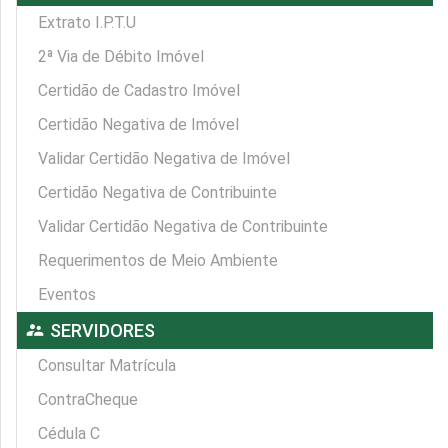
Extrato I.P.T.U
2ª Via de Débito Imóvel
Certidão de Cadastro Imóvel
Certidão Negativa de Imóvel
Validar Certidão Negativa de Imóvel
Certidão Negativa de Contribuinte
Validar Certidão Negativa de Contribuinte
Requerimentos de Meio Ambiente
Eventos
supervisor_account
SERVIDORES
Consultar Matrícula
ContraCheque
Cédula C