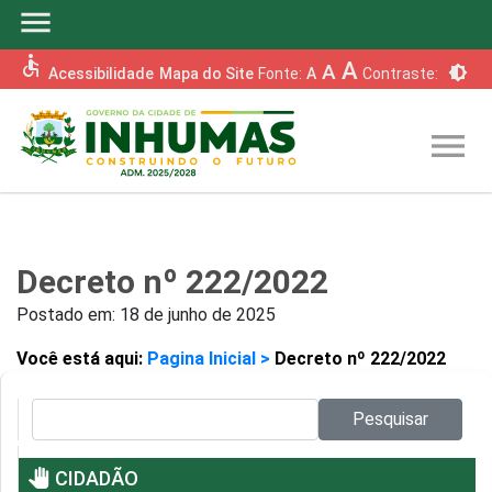
menu
accessible
A
A
brightness_6
Acessibilidade
Mapa do Site
Fonte:
A
Contraste:
menu
Decreto nº 222/2022
Postado em:
18 de junho de 2025
Você está aqui:
Pagina Inicial >
Decreto nº 222/2022
Pesquisar no site:
Pesquisar
pan_tool
CIDADÃO