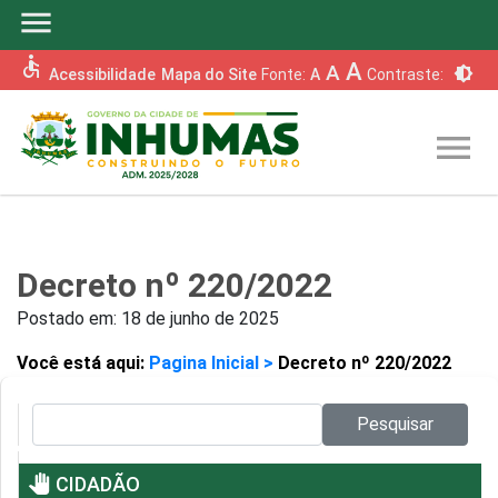
menu
accessible
A
A
brightness_6
Acessibilidade
Mapa do Site
Fonte:
A
Contraste:
menu
Decreto nº 220/2022
Postado em:
18 de junho de 2025
Você está aqui:
Pagina Inicial >
Decreto nº 220/2022
Pesquisar no site:
Pesquisar
pan_tool
CIDADÃO