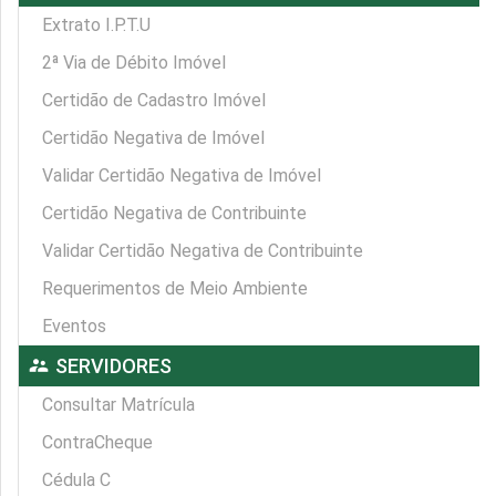
Extrato I.P.T.U
2ª Via de Débito Imóvel
Certidão de Cadastro Imóvel
Certidão Negativa de Imóvel
Validar Certidão Negativa de Imóvel
Certidão Negativa de Contribuinte
Validar Certidão Negativa de Contribuinte
Requerimentos de Meio Ambiente
Eventos
supervisor_account
SERVIDORES
Consultar Matrícula
ContraCheque
Cédula C