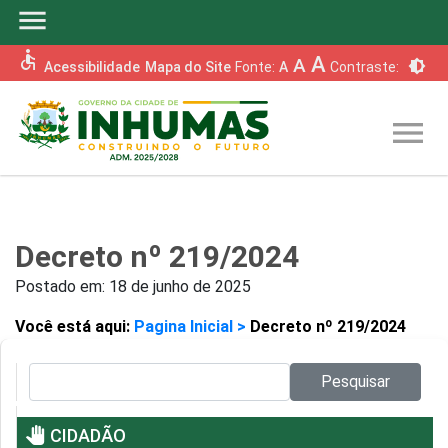
menu
accessible
A
A
brightness_6
Acessibilidade
Mapa do Site
Fonte:
A
Contraste:
menu
Decreto nº 219/2024
Postado em:
18 de junho de 2025
Você está aqui:
Pagina Inicial >
Decreto nº 219/2024
Pesquisar no site:
Pesquisar
pan_tool
CIDADÃO