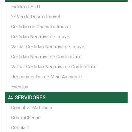
Extrato I.P.T.U
2ª Via de Débito Imóvel
Certidão de Cadastro Imóvel
Certidão Negativa de Imóvel
Validar Certidão Negativa de Imóvel
Certidão Negativa de Contribuinte
Validar Certidão Negativa de Contribuinte
Requerimentos de Meio Ambiente
Eventos
supervisor_account
SERVIDORES
Consultar Matrícula
ContraCheque
Cédula C