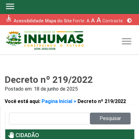
menu
accessible
A
A
brightness_6
Acessibilidade
Mapa do Site
Fonte:
A
Contraste:
menu
Decreto nº 219/2022
Postado em:
18 de junho de 2025
Você está aqui:
Pagina Inicial >
Decreto nº 219/2022
Pesquisar no site:
Pesquisar
pan_tool
CIDADÃO