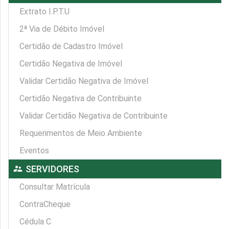
Extrato I.P.T.U
2ª Via de Débito Imóvel
Certidão de Cadastro Imóvel
Certidão Negativa de Imóvel
Validar Certidão Negativa de Imóvel
Certidão Negativa de Contribuinte
Validar Certidão Negativa de Contribuinte
Requerimentos de Meio Ambiente
Eventos
supervisor_account
SERVIDORES
Consultar Matrícula
ContraCheque
Cédula C