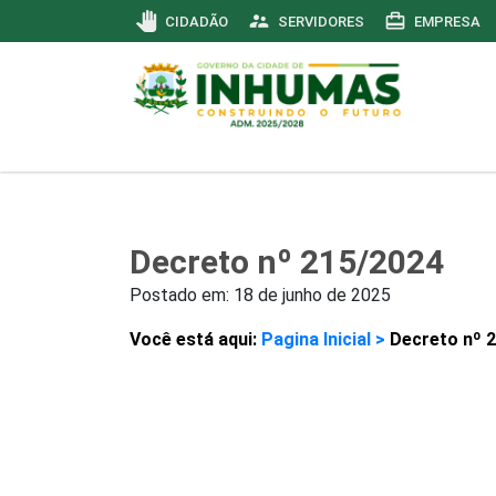
pan_tool
supervisor_account
card_travel
CIDADÃO
SERVIDORES
EMPRESA
Decreto nº 215/2024
Postado em:
18 de junho de 2025
Você está aqui:
Pagina Inicial >
Decreto nº 