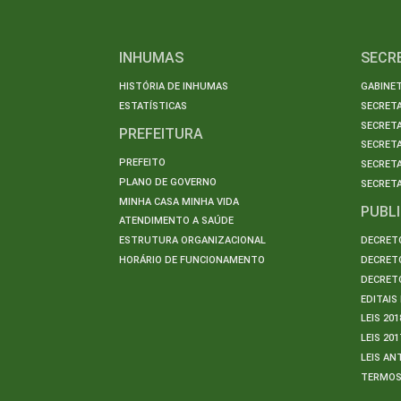
INHUMAS
SECR
HISTÓRIA DE INHUMAS
GABINET
ESTATÍSTICAS
SECRET
SECRETA
PREFEITURA
SECRETA
PREFEITO
SECRET
PLANO DE GOVERNO
SECRETA
MINHA CASA MINHA VIDA
PUBL
ATENDIMENTO A SAÚDE
ESTRUTURA ORGANIZACIONAL
DECRETO
HORÁRIO DE FUNCIONAMENTO
DECRETO
DECRETO
EDITAI
LEIS 201
LEIS 201
LEIS AN
TERMO