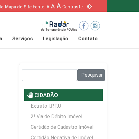
A
A
brightness_6
de
Mapa do Site
Fonte:
A
Contraste:
a
Serviços
Legislação
Contato
Pesquisar no site:
Pesquisar
pan_tool
CIDADÃO
Extrato I.P.T.U
2ª Via de Débito Imóvel
Certidão de Cadastro Imóvel
Certidão Negativa de Imóvel