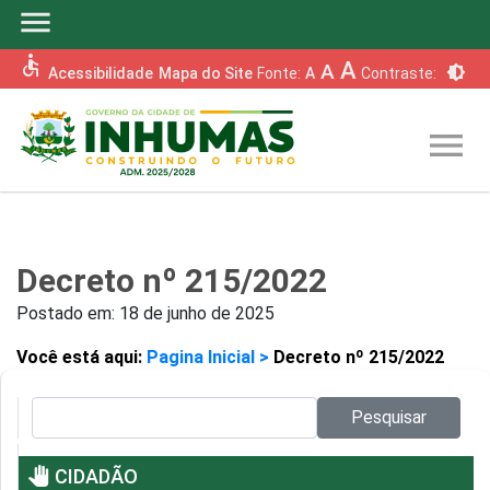
menu
accessible
A
A
brightness_6
Acessibilidade
Mapa do Site
Fonte:
A
Contraste:
menu
Decreto nº 215/2022
Postado em:
18 de junho de 2025
Você está aqui:
Pagina Inicial >
Decreto nº 215/2022
Pesquisar no site:
Pesquisar
pan_tool
CIDADÃO