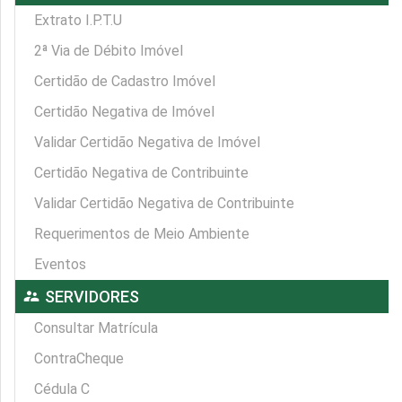
Extrato I.P.T.U
2ª Via de Débito Imóvel
Certidão de Cadastro Imóvel
Certidão Negativa de Imóvel
Validar Certidão Negativa de Imóvel
Certidão Negativa de Contribuinte
Validar Certidão Negativa de Contribuinte
Requerimentos de Meio Ambiente
Eventos
supervisor_account
SERVIDORES
Consultar Matrícula
ContraCheque
Cédula C