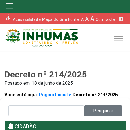
menu
accessible
A
A
brightness_6
Acessibilidade
Mapa do Site
Fonte:
A
Contraste:
menu
Decreto nº 214/2025
Postado em:
18 de junho de 2025
Você está aqui:
Pagina Inicial >
Decreto nº 214/2025
Pesquisar no site:
Pesquisar
pan_tool
CIDADÃO