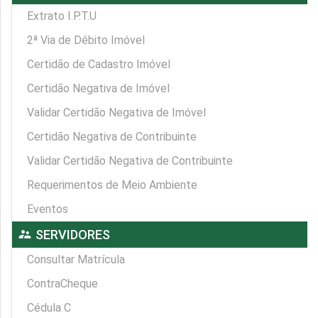
Extrato I.P.T.U
2ª Via de Débito Imóvel
Certidão de Cadastro Imóvel
Certidão Negativa de Imóvel
Validar Certidão Negativa de Imóvel
Certidão Negativa de Contribuinte
Validar Certidão Negativa de Contribuinte
Requerimentos de Meio Ambiente
Eventos
supervisor_account
SERVIDORES
Consultar Matrícula
ContraCheque
Cédula C