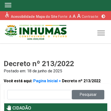
menu
accessible
A
A
brightness_6
Acessibilidade
Mapa do Site
Fonte:
A
Contraste:
menu
Decreto nº 213/2022
Postado em:
18 de junho de 2025
Você está aqui:
Pagina Inicial >
Decreto nº 213/2022
Pesquisar no site:
Pesquisar
pan_tool
CIDADÃO