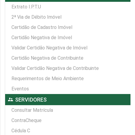
Extrato I.P.T.U
2ª Via de Débito Imóvel
Certidão de Cadastro Imóvel
Certidão Negativa de Imóvel
Validar Certidão Negativa de Imóvel
Certidão Negativa de Contribuinte
Validar Certidão Negativa de Contribuinte
Requerimentos de Meio Ambiente
Eventos
supervisor_account
SERVIDORES
Consultar Matrícula
ContraCheque
Cédula C