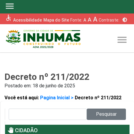
menu
accessible
A
A
brightness_6
Acessibilidade
Mapa do Site
Fonte:
A
Contraste:
menu
Decreto nº 211/2022
Postado em:
18 de junho de 2025
Você está aqui:
Pagina Inicial >
Decreto nº 211/2022
Pesquisar no site:
Pesquisar
pan_tool
CIDADÃO