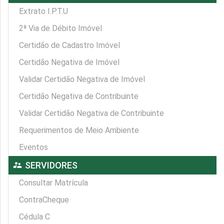
Extrato I.P.T.U
2ª Via de Débito Imóvel
Certidão de Cadastro Imóvel
Certidão Negativa de Imóvel
Validar Certidão Negativa de Imóvel
Certidão Negativa de Contribuinte
Validar Certidão Negativa de Contribuinte
Requerimentos de Meio Ambiente
Eventos
supervisor_account
SERVIDORES
Consultar Matrícula
ContraCheque
Cédula C