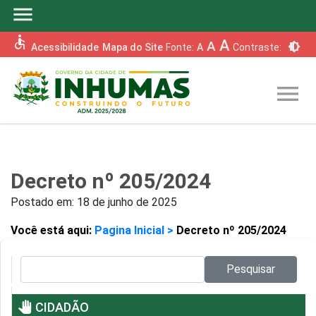
menu
accessible
A
A
brightness_6
Acessibilidade
Mapa do Site
Fonte:
A
Contraste:
menu
Decreto nº 205/2024
Postado em:
18 de junho de 2025
Você está aqui:
Pagina Inicial >
Decreto nº 205/2024
Pesquisar no site:
Pesquisar
pan_tool
CIDADÃO