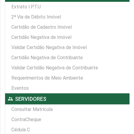
Extrato I.P.T.U
2ª Via de Débito Imóvel
Certidão de Cadastro Imóvel
Certidão Negativa de Imóvel
Validar Certidão Negativa de Imóvel
Certidão Negativa de Contribuinte
Validar Certidão Negativa de Contribuinte
Requerimentos de Meio Ambiente
Eventos
supervisor_account
SERVIDORES
Consultar Matrícula
ContraCheque
Cédula C