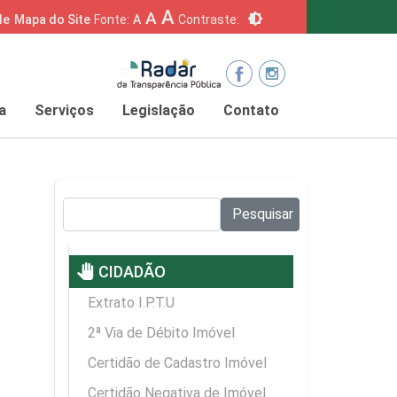
A
A
brightness_6
de
Mapa do Site
Fonte:
A
Contraste:
a
Serviços
Legislação
Contato
Pesquisar no site:
Pesquisar
pan_tool
CIDADÃO
Extrato I.P.T.U
2ª Via de Débito Imóvel
Certidão de Cadastro Imóvel
Certidão Negativa de Imóvel