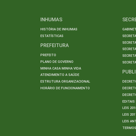
INHUMAS
SECR
HISTÓRIA DE INHUMAS
GABINET
ESTATÍSTICAS
SECRET
SECRETA
PREFEITURA
SECRETA
PREFEITO
SECRET
PLANO DE GOVERNO
SECRETA
MINHA CASA MINHA VIDA
PUBL
ATENDIMENTO A SAÚDE
ESTRUTURA ORGANIZACIONAL
DECRETO
HORÁRIO DE FUNCIONAMENTO
DECRETO
DECRETO
EDITAI
LEIS 201
LEIS 201
LEIS AN
TERMO