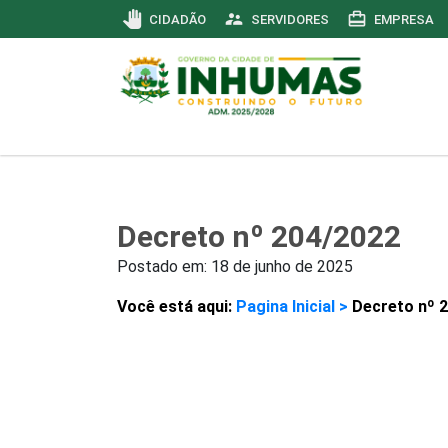
pan_tool
supervisor_account
card_travel
CIDADÃO
SERVIDORES
EMPRESA
Decreto nº 204/2022
Postado em:
18 de junho de 2025
Você está aqui:
Pagina Inicial >
Decreto nº 