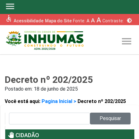
menu
accessible
A
A
brightness_6
Acessibilidade
Mapa do Site
Fonte:
A
Contraste:
menu
Decreto nº 202/2025
Postado em:
18 de junho de 2025
Você está aqui:
Pagina Inicial >
Decreto nº 202/2025
Pesquisar no site:
Pesquisar
pan_tool
CIDADÃO