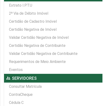
Extrato I.P.T.U
2ª Via de Débito Imóvel
Certidão de Cadastro Imóvel
Certidão Negativa de Imóvel
Validar Certidão Negativa de Imóvel
Certidão Negativa de Contribuinte
Validar Certidão Negativa de Contribuinte
Requerimentos de Meio Ambiente
Eventos
supervisor_account
SERVIDORES
Consultar Matrícula
ContraCheque
Cédula C