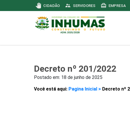
pan_tool
supervisor_account
card_travel
CIDADÃO
SERVIDORES
EMPRESA
Decreto nº 201/2022
Postado em:
18 de junho de 2025
Você está aqui:
Pagina Inicial >
Decreto nº 