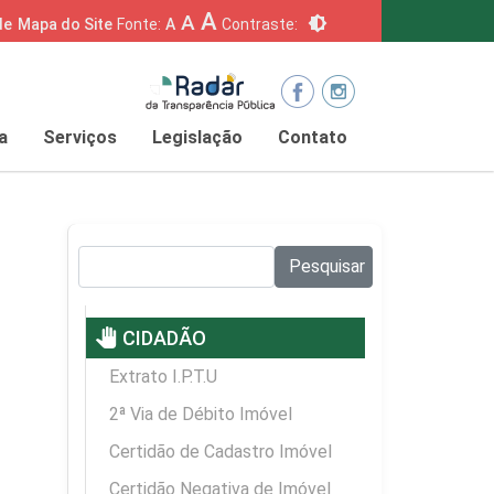
A
A
brightness_6
de
Mapa do Site
Fonte:
A
Contraste:
a
Serviços
Legislação
Contato
Pesquisar no site:
Pesquisar
pan_tool
CIDADÃO
Extrato I.P.T.U
2ª Via de Débito Imóvel
Certidão de Cadastro Imóvel
Certidão Negativa de Imóvel