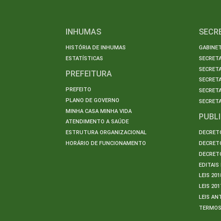
INHUMAS
SECR
HISTÓRIA DE INHUMAS
GABINET
ESTATÍSTICAS
SECRET
SECRETA
PREFEITURA
SECRETA
PREFEITO
SECRET
PLANO DE GOVERNO
SECRETA
MINHA CASA MINHA VIDA
PUBL
ATENDIMENTO A SAÚDE
ESTRUTURA ORGANIZACIONAL
DECRETO
HORÁRIO DE FUNCIONAMENTO
DECRETO
DECRETO
EDITAI
LEIS 201
LEIS 201
LEIS AN
TERMO