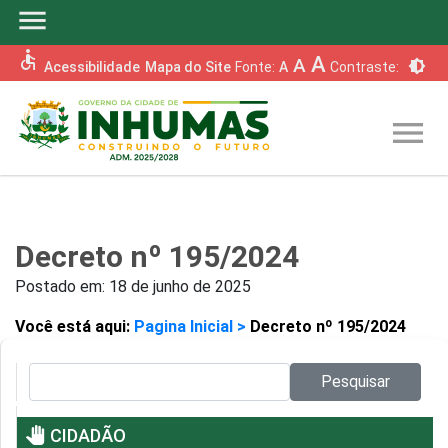
menu
accessible
A
A
brightness_6
Acessibilidade
Mapa do Site
Fonte:
A
Contraste:
menu
Decreto nº 195/2024
Postado em:
18 de junho de 2025
Você está aqui:
Pagina Inicial >
Decreto nº 195/2024
Pesquisar no site:
Pesquisar
pan_tool
CIDADÃO