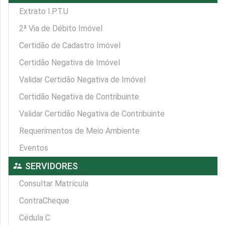
Extrato I.P.T.U
2ª Via de Débito Imóvel
Certidão de Cadastro Imóvel
Certidão Negativa de Imóvel
Validar Certidão Negativa de Imóvel
Certidão Negativa de Contribuinte
Validar Certidão Negativa de Contribuinte
Requerimentos de Meio Ambiente
Eventos
supervisor_account
SERVIDORES
Consultar Matrícula
ContraCheque
Cédula C