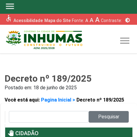
menu
accessible
A
A
brightness_6
Acessibilidade
Mapa do Site
Fonte:
A
Contraste:
menu
Decreto nº 189/2025
Postado em:
18 de junho de 2025
Você está aqui:
Pagina Inicial >
Decreto nº 189/2025
Pesquisar no site:
Pesquisar
pan_tool
CIDADÃO