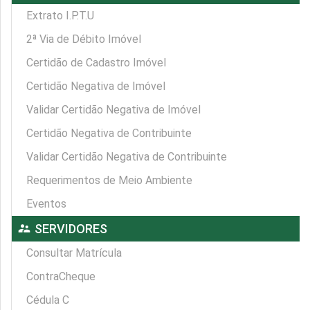
Extrato I.P.T.U
2ª Via de Débito Imóvel
Certidão de Cadastro Imóvel
Certidão Negativa de Imóvel
Validar Certidão Negativa de Imóvel
Certidão Negativa de Contribuinte
Validar Certidão Negativa de Contribuinte
Requerimentos de Meio Ambiente
Eventos
supervisor_account
SERVIDORES
Consultar Matrícula
ContraCheque
Cédula C